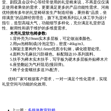
堂、剧院及会议中心等经常使用的礼堂椅来说，不再是仅仅满
足使用者乘坐的需求，更要满足更多的产品功能性需求。河南
优特拥有多年的礼堂椅研发生产制造经验，秉持着“品质，坐
得满意”的品牌经营理念，旗下礼堂椅系列以人体工学为设计
指引，造型高端大气，功能细节多样化，充分满足礼堂舒适
性、耐用性和易于维护的多维度需求。
木壳礼堂软包椅参数:
1.背外壳为19mm实木多层板，可定做油漆颜色。
2.用pu泡棉制成(冷泡定型)，密度>46kg/m3。
3.脚架主要构件为1.6mm优质冷轧钢，磷化喷塑处理。
4.面料为毛麻抗污防褪色。标配颐达10-系列面料。
5.扶手为榉木实木扶手，写字板为硬木多层板外贴榉木片
6.座垫翻起为气杆阻尼(慢回弹)。
7.椅子全套螺丝多送3%配齐。
优特厂家
可根据客户需求，一对一满足个性化需求，实现
礼堂空间与功能的化效用。
上一篇：
多媒体教室软椅