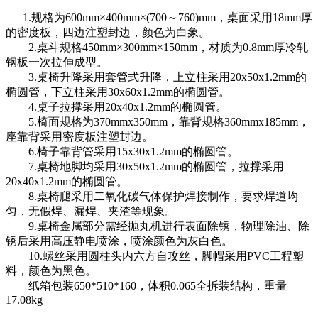
1.规格为600mm×400mm×(700～760)mm，桌面采用18mm厚
的密度板，四边注塑封边，颜色为白象。
2.桌斗规格450mm×300mm×150mm，材质为0.8mm厚冷轧
钢板一次拉伸成型。
3.桌椅升降采用套管式升降，上立柱采用20x50x1.2mm的
椭圆管，下立柱采用30x60x1.2mm的椭圆管。
4.桌子拉撑采用20x40x1.2mm的椭圆管。
5.椅面规格为370mmx350mm，靠背规格360mmx185mm，
座靠背采用密度板注塑封边。
6.椅子靠背管采用15x30x1.2mm的椭圆管。
7.桌椅地脚均采用30x50x1.2mm的椭圆管，拉撑采用
20x40x1.2mm的椭圆管。
8.桌椅腿采用二氧化碳气体保护焊接制作，要求焊道均
匀，无假焊、漏焊、夹渣等现象。
9.桌椅金属部分需经抛丸机进行表面除锈，物理除油、除
锈后采用高压静电喷涂，喷涂颜色为灰白色。
10.螺丝采用圆柱头内六方自攻丝，脚帽采用PVC工程塑
料，颜色为黑色。
纸箱包装650*510*160，体积0.065全拆装结构，重量
17.08kg