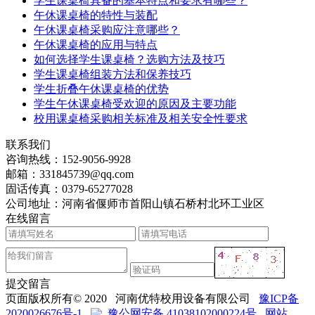
学生课桌椅具备的基本特点和要求有哪些？
午休课桌椅的特性与装配
午休课桌椅采购应注意哪些？
午休课桌椅的应用与特点
如何选择学生课桌椅？选购方法及技巧
学生课桌椅组装方法和保养技巧
学生折叠午休课桌椅的优势
学生午休课桌椅受欢迎的原因及主要功能
校用课桌椅采购相关标准及相关安全性要求
联系我们
咨询热线：
152-9056-9928
邮箱：
331845739@qq.com
固话传真：
0379-65277028
公司地址：河南省偃师市首阳山镇石桥村北环工业区
在线留言
提交留言
页面版权所有© 2020 河南优特校用设备有限公司
豫ICP备
2020026676号-1
豫公网安备 41038102000224号
网站