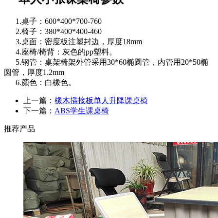
1.桌子：600*400*700-760
2.椅子：380*400*400-460
3.桌面：密度板注塑封边，厚度18mm
4.座椅/椅背：灰色的pp塑料。
5.钢管：桌架椅架外管采用30*60椭圆管，内管用20*50椭
圆管，厚度1.2mm
6.颜色：白橡色。
上一篇：
橡木插接板单人升降课桌椅
下一篇：
ABS学生课桌椅
推荐产品