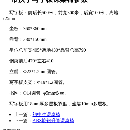
写字板：前后长500米，前宽300米，后宽100米，离地
725mm
坐板：360*360mm
靠背：380*150mm
坐位总前宽405*离地430*靠背总高790
钢架前后470*左右410
立腿：Φ22*1.2mm圆管。
写字板支架：Φ19*1.2圆管。
书网：Φ14圆管+φ5mm铁丝。
写字板用18mm厚多层板双贴，坐靠10mm多层板。
上一篇：
初中生课桌椅
下一篇：
ABS旋钮升降课桌椅